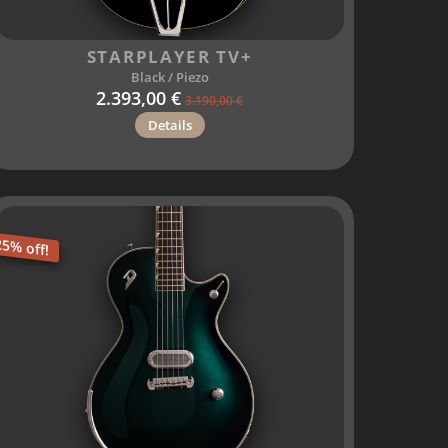
STARPLAYER TV+
Black / Piezo
2.393,00 €
3.190,00 €
Details
25% off!