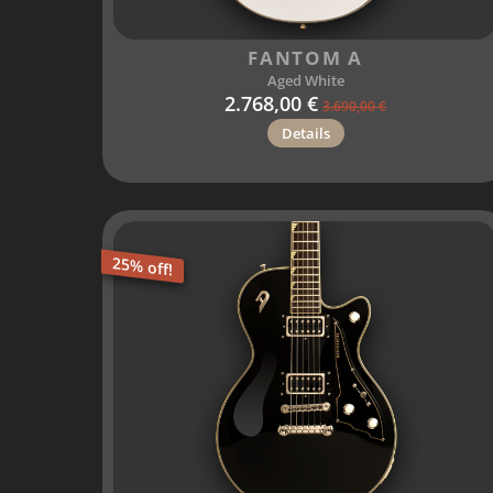
FANTOM A
Aged White
2.768,00 €
3.690,00 €
Details
25% off!