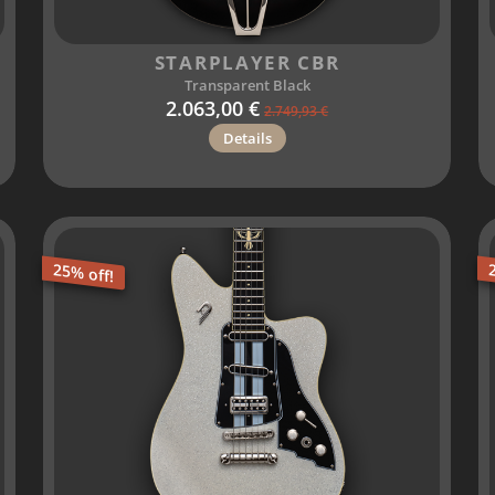
STARPLAYER CBR
Transparent Black
2.063,00 €
2.749,93 €
Details
25% off!