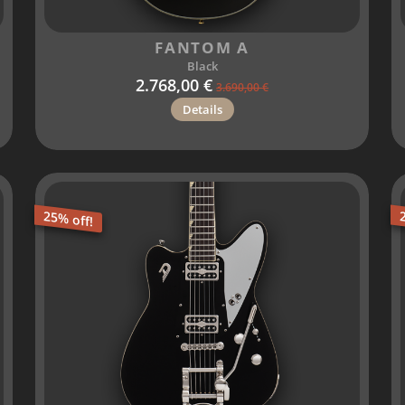
FANTOM A
Black
2.768,00 €
3.690,00 €
Details
25% off!