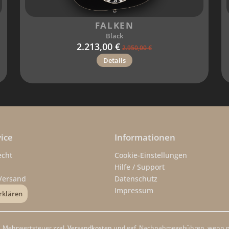
FALKEN
Black
2.213,00 €
2.950,00 €
Details
ice
Informationen
echt
Cookie-Einstellungen
Hilfe / Support
Versand
Datenschutz
Impressum
rklären
zl. Mehrwertsteuer zzgl.
Versandkosten
und ggf. Nachnahmegebühren, wenn ni