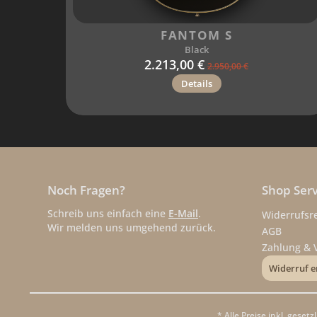
FANTOM S
Black
2.213,00 €
2.950,00 €
Details
Noch Fragen?
Shop Serv
Schreib uns einfach eine
E-Mail
.
Widerrufsr
Wir melden uns umgehend zurück.
AGB
Zahlung & 
Widerruf e
* Alle Preise inkl. geset