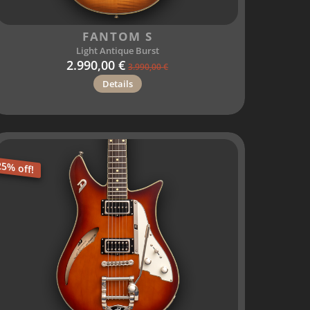
FANTOM S
Light Antique Burst
2.990,00 €
3.990,00 €
Details
25% off!