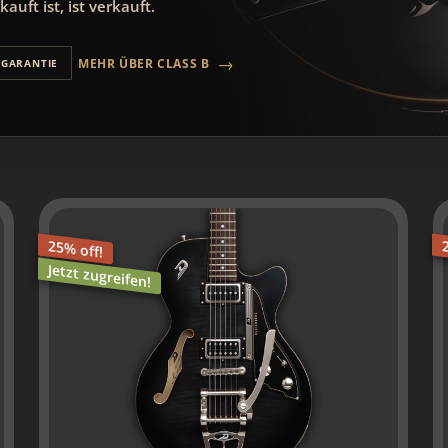
auft ist, ist verkauft.
→
MEHR ÜBER CLASS B
 GARANTIE
25% off!
Jetzt zugreifen!